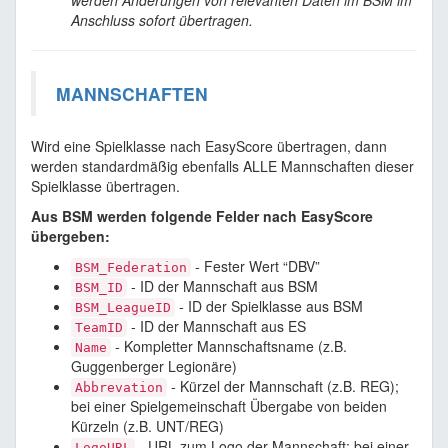
werden Änderungen von relevanten Daten im BSM im
Anschluss sofort übertragen.
MANNSCHAFTEN
Wird eine Spielklasse nach EasyScore übertragen, dann
werden standardmäßig ebenfalls ALLE Mannschaften dieser
Spielklasse übertragen.
Aus BSM werden folgende Felder nach EasyScore
übergeben:
- Fester Wert “DBV”
BSM_Federation
- ID der Mannschaft aus BSM
BSM_ID
- ID der Spielklasse aus BSM
BSM_LeagueID
- ID der Mannschaft aus ES
TeamID
- Kompletter Mannschaftsname (z.B.
Name
Guggenberger Legionäre)
- Kürzel der Mannschaft (z.B. REG);
Abbrevation
bei einer Spielgemeinschaft Übergabe von beiden
Kürzeln (z.B. UNT/REG)
- URL zum Logo der Mannschaft; bei einer
LogoURL