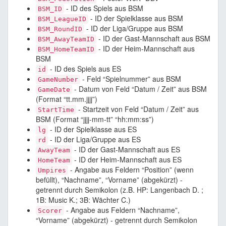
- ID des Spiels aus BSM
BSM_ID
- ID der Spielklasse aus BSM
BSM_LeagueID
- ID der Liga/Gruppe aus BSM
BSM_RoundID
- ID der Gast-Mannschaft aus BSM
BSM_AwayTeamID
- ID der Heim-Mannschaft aus
BSM_HomeTeamID
BSM
- ID des Spiels aus ES
id
- Feld “Spielnummer” aus BSM
GameNumber
- Datum von Feld “Datum / Zeit” aus BSM
GameDate
(Format “tt.mm.jjjj”)
- Startzeit von Feld “Datum / Zeit” aus
StartTime
BSM (Format “jjjj-mm-tt” “hh:mm:ss”)
- ID der Spielklasse aus ES
lg
- ID der Liga/Gruppe aus ES
rd
- ID der Gast-Mannschaft aus ES
AwayTeam
- ID der Heim-Mannschaft aus ES
HomeTeam
- Angabe aus Feldern “Position” (wenn
Umpires
befüllt), “Nachname”, “Vorname” (abgekürzt) -
getrennt durch Semikolon (z.B. HP: Langenbach D. ;
1B: Music K.; 3B: Wächter C.)
- Angabe aus Feldern “Nachname”,
Scorer
“Vorname” (abgekürzt) - getrennt durch Semikolon