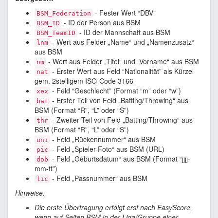
- Fester Wert “DBV”
BSM_Federation
- ID der Person aus BSM
BSM_ID
- ID der Mannschaft aus BSM
BSM_TeamID
- Wert aus Felder „Name“ und „Namenzusatz“
lnm
aus BSM
- Wert aus Felder „Titel“ und „Vorname“ aus BSM
nm
- Erster Wert aus Feld “Nationalität” als Kürzel
nat
gem. 2stelligem ISO-Code 3166
- Feld “Geschlecht” (Format “m” oder “w”)
xex
- Erster Teil von Feld „Batting/Throwing“ aus
bat
BSM (Format “R”, “L” oder “S”)
- Zweiter Teil von Feld „Batting/Throwing“ aus
thr
BSM (Format “R”, “L” oder “S”)
- Feld „Rückennummer“ aus BSM
uni
- Feld „Spieler-Foto“ aus BSM (URL)
pic
- Feld „Geburtsdatum“ aus BSM (Format “jjjj-
dob
mm-tt”)
- Feld „Passnummer“ aus BSM
lic
Hinweise:
Die erste Übertragung erfolgt erst nach EasyScore,
wenn auf Seiten BSM in der Liga/Gruppe einer