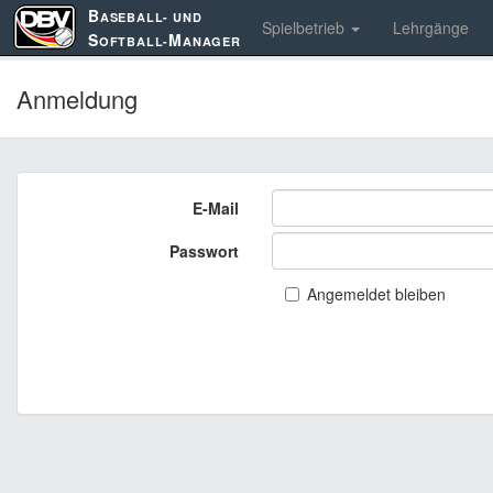
B
ASEBALL- UND
Spielbetrieb
Lehrgänge
S
M
OFTBALL-
ANAGER
Anmeldung
E-Mail
Passwort
Angemeldet bleiben