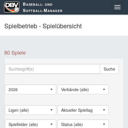
B
ASEBALL- UND
S
M
OFTBALL-
ANAGER
Spielbetrieb - Spielübersicht
80 Spiele
Suche
2026
Verbände (alle)
Ligen (alle)
Aktueller Spieltag
Spielfelder (alle)
Status (alle)