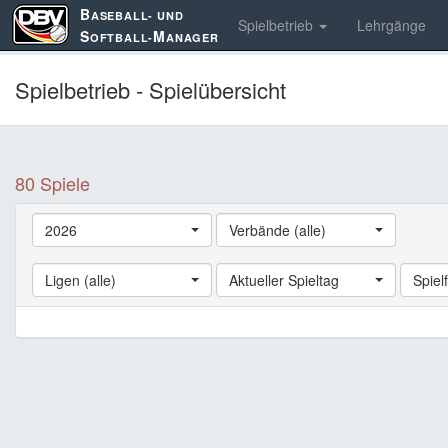
B
ASEBALL- UND
Spielbetrieb
Lehrgänge
S
M
OFTBALL-
ANAGER
Spielbetrieb - Spielübersicht
80 Spiele
2026
Verbände (alle)
Ligen (alle)
Aktueller Spieltag
Spielf