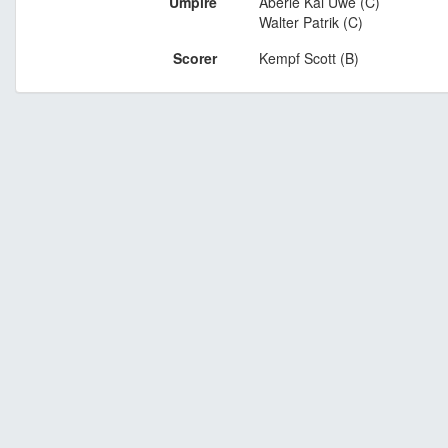
Umpire
Aberle Kai Uwe (C)
Walter Patrik (C)
Scorer
Kempf Scott (B)