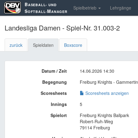
B
ASEBALL- UND
Spielbetrieb
Lehrgänge
S
M
OFTBALL-
ANAGER
Landesliga Damen - Spiel-Nr. 31.003-2
zurück
Spieldaten
Boxscore
Datum / Zeit
14.06.2026 14:30
Begegnung
Freiburg Knights - Gammerti
Scoresheets
Scoresheets anzeigen
Innings
5
Spielort
Freiburg Knights Ballpark
Robert-Ruh-Weg
79114 Freiburg