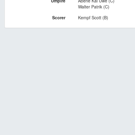
Umpire
Aberle Kai Uwe (C)
Walter Patrik (C)
Scorer
Kempf Scott (B)