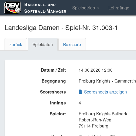
B
ASEBALL- UND
Spielbetrieb
Lehrgänge
S
M
OFTBALL-
ANAGER
Landesliga Damen - Spiel-Nr. 31.003-1
zurück
Spieldaten
Boxscore
Datum / Zeit
14.06.2026 12:00
Begegnung
Freiburg Knights - Gammerti
Scoresheets
Scoresheets anzeigen
Innings
4
Spielort
Freiburg Knights Ballpark
Robert-Ruh-Weg
79114 Freiburg