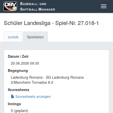
B
ASEBALL- UND
S
M
OFTBALL-
ANAGER
Schüler Landesliga - Spiel-Nr. 27.018-1
zurück
Spieldaten
Datum / Zeit
20.06.2026 09:30
Begegnung
Ladenburg Romans - SG Ladenburg Romans
2/Mannheim Tornados 8-2
Scoresheets
Scoresheets anzeigen
Innings
5 (geplant)