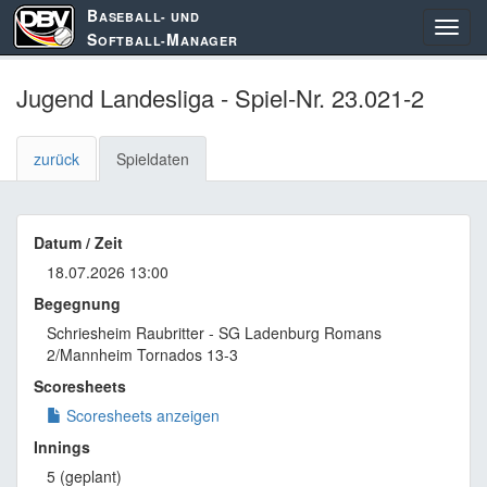
B
ASEBALL- UND
S
M
OFTBALL-
ANAGER
Jugend Landesliga - Spiel-Nr. 23.021-2
zurück
Spieldaten
Datum / Zeit
18.07.2026 13:00
Begegnung
Schriesheim Raubritter - SG Ladenburg Romans
2/Mannheim Tornados 13-3
Scoresheets
Scoresheets anzeigen
Innings
5 (geplant)