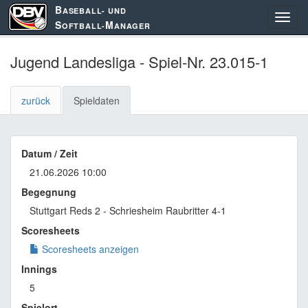
B
ASEBALL- UND
S
M
OFTBALL-
ANAGER
Jugend Landesliga - Spiel-Nr. 23.015-1
zurück
Spieldaten
Datum / Zeit
21.06.2026 10:00
Begegnung
Stuttgart Reds 2 - Schriesheim Raubritter 4-1
Scoresheets
Scoresheets anzeigen
Innings
5
Spielort