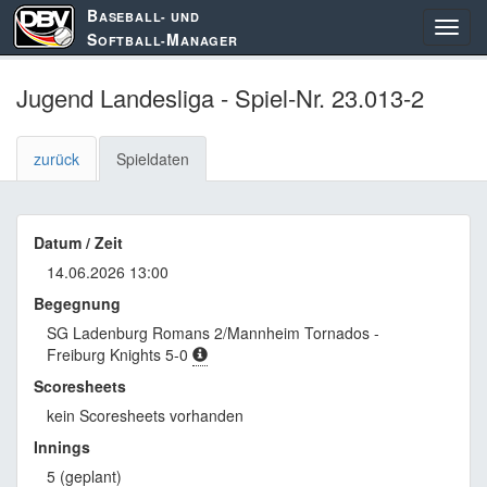
B
ASEBALL- UND
S
M
OFTBALL-
ANAGER
Jugend Landesliga - Spiel-Nr. 23.013-2
zurück
Spieldaten
Datum / Zeit
14.06.2026 13:00
Begegnung
SG Ladenburg Romans 2/Mannheim Tornados -
Freiburg Knights 5-0
Scoresheets
kein Scoresheets vorhanden
Innings
5 (geplant)