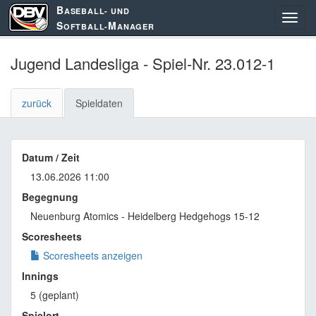
B
ASEBALL- UND
S
M
OFTBALL-
ANAGER
Jugend Landesliga - Spiel-Nr. 23.012-1
zurück
Spieldaten
Datum / Zeit
13.06.2026 11:00
Begegnung
Neuenburg Atomics - Heidelberg Hedgehogs 15-12
Scoresheets
Scoresheets anzeigen
Innings
5 (geplant)
Spielort