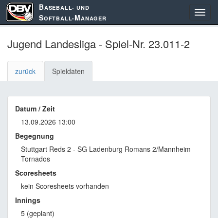
B
ASEBALL- UND
S
M
OFTBALL-
ANAGER
Jugend Landesliga - Spiel-Nr. 23.011-2
zurück
Spieldaten
Datum / Zeit
13.09.2026 13:00
Begegnung
Stuttgart Reds 2 - SG Ladenburg Romans 2/Mannheim
Tornados
Scoresheets
kein Scoresheets vorhanden
Innings
5 (geplant)