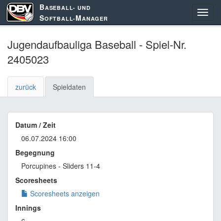
B
ASEBALL- UND
S
M
OFTBALL-
ANAGER
Jugendaufbauliga Baseball - Spiel-Nr.
2405023
zurück
Spieldaten
Datum / Zeit
06.07.2024 16:00
Begegnung
Porcupines - Sliders 11-4
Scoresheets
Scoresheets anzeigen
Innings