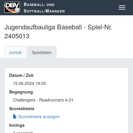
B
ASEBALL- UND
S
M
OFTBALL-
ANAGER
Jugendaufbauliga Baseball - Spiel-Nr.
2405013
zurück
Spieldaten
Datum / Zeit
15.06.2024 18:00
Begegnung
Challengers - Roadrunners 4-21
Scoresheets
Scoresheets anzeigen
Innings