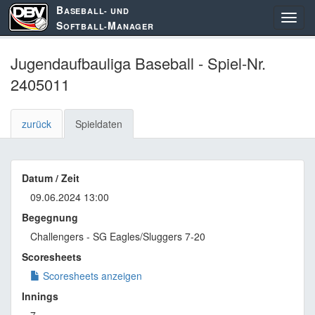
B
ASEBALL- UND
S
M
OFTBALL-
ANAGER
Jugendaufbauliga Baseball - Spiel-Nr.
2405011
zurück
Spieldaten
Datum / Zeit
09.06.2024 13:00
Begegnung
Challengers - SG Eagles/Sluggers 7-20
Scoresheets
Scoresheets anzeigen
Innings