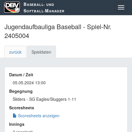
B
ASEBALL- UND
S
M
OFTBALL-
ANAGER
Jugendaufbauliga Baseball - Spiel-Nr.
2405004
zurück
Spieldaten
Datum / Zeit
05.05.2024 13:00
Begegnung
Sliders - SG Eagles/Sluggers 1-11
Scoresheets
Scoresheets anzeigen
Innings