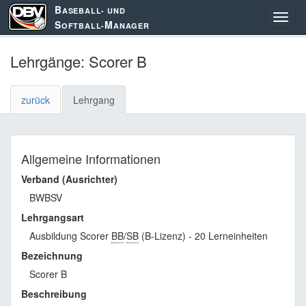
B
ASEBALL- UND
S
M
OFTBALL-
ANAGER
Lehrgänge: Scorer B
zurück
Lehrgang
Allgemeine Informationen
Verband (Ausrichter)
BWBSV
Lehrgangsart
Ausbildung Scorer
BB
/
SB
(B-Lizenz) - 20 Lerneinheiten
Bezeichnung
Scorer B
Beschreibung