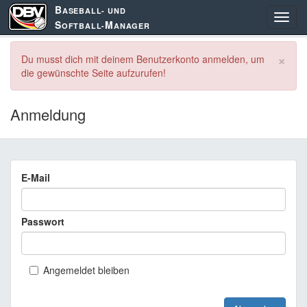
B
ASEBALL- UND
S
M
OFTBALL-
ANAGER
×
Du musst dich mit deinem Benutzerkonto anmelden, um
die gewünschte Seite aufzurufen!
Anmeldung
E-Mail
Passwort
Angemeldet bleiben