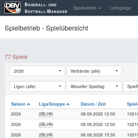
B
ASEBALL- UND
Spielbetrieb
Lehrgänge
S
M
OFTBALL-
ANAGER
Spielbetrieb - Spielübersicht
77 Spiele
2026
Verbände (alle)
Ligen (alle)
Aktueller Spieltag
Spielf
Saison
Liga/Gruppe
Datum / Zeit
Spiel
2026
2BLHN
08.08.2026 12:00
1021
2026
2BLHN
08.08.2026 12:00
1021
2026
2BLHN
08.08.2026 15:30
1021