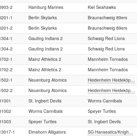
0903-2
Hamburg Marines
Kiel Seahawks
0201-1
Berlin Skylarks
Braunschweig 89ers
0201-2
Berlin Skylarks
Braunschweig 89ers
1304-1
Gauting Indians 2
Schwaig Red Lions
1304-2
Gauting Indians 2
Schwaig Red Lions
0702-1
Mainz Athletics 2
Mannheim Tornados
0702-2
Mainz Athletics 2
Mannheim Tornados
1502-1
Neuenburg Atomics
Heidenheim Heideköp…
1502-2
Neuenburg Atomics
Heidenheim Heideköp…
01001
St. Ingbert Devils
Worms Cannibals
01002
Worms Cannibals
Speyer Turtles
01003
Speyer Turtles
St. Ingbert Devils
13017-1
Elmshorn Alligators
SG Hanseatics/Knigh…