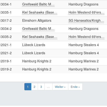
13034-1
Greifswald Baltic M…
Hamburg Dragoons
13035-1
Kiel Seahawks (Base…
Holm Westend 69'ers…
13017-2
Elmshorn Alligators
SG Hanseatics/Knigh…
13034-2
Greifswald Baltic M…
Hamburg Dragoons
13035-2
Kiel Seahawks (Base…
Holm Westend 69'ers…
12021-1
Lübeck Lizards
Hamburg Stealers 4
12021-2
Lübeck Lizards
Hamburg Stealers 4
12019-1
Hamburg Knights 2
Hamburg Marines 2
12019-2
Hamburg Knights 2
Hamburg Marines 2
1
2
3
…
Weiter »
Ende »