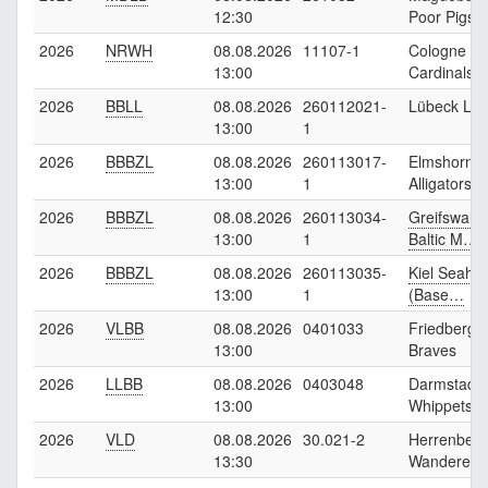
12:30
Poor Pigs
2026
NRWH
08.08.2026
11107-1
Cologne
13:00
Cardinals 3
2026
BBLL
08.08.2026
260112021-
Lübeck Liz
13:00
1
2026
BBBZL
08.08.2026
260113017-
Elmshorn
13:00
1
Alligators
2026
BBBZL
08.08.2026
260113034-
Greifswald
13:00
1
Baltic M…
2026
BBBZL
08.08.2026
260113035-
Kiel Seaha
13:00
1
(Base…
2026
VLBB
08.08.2026
0401033
Friedberg
13:00
Braves
2026
LLBB
08.08.2026
0403048
Darmstadt
13:00
Whippets 3
2026
VLD
08.08.2026
30.021-2
Herrenberg
13:30
Wanderers