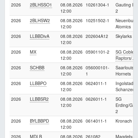
2026
2BLHSSO1
08.08.2026
10261304-1
Gauting In
12:00
2
2026
2BLHSW2
08.08.2026
10251502-1
Neuenburg
12:00
Atomics
2026
LLBBDivA
08.08.2026
202604A12
Skylarks 3
12:00
2026
MX
08.08.2026
05901101-2
SG Coblen
12:00
Raptors/…
2026
SCHBB
08.08.2026
056000101-
Saarlouis
12:00
1
Hornets
2026
LLBBPO
08.08.2026
0624011-1
Ingolstadt
12:00
Schanzer
2026
LLBBSR2
08.08.2026
0626011-1
SG
12:00
Erding/Gar
2
2026
BYLBBPD
08.08.2026
0614011-1
Kronach Ro
12:00
2026
MDLB
08.08.2026
261082
Magdeburg