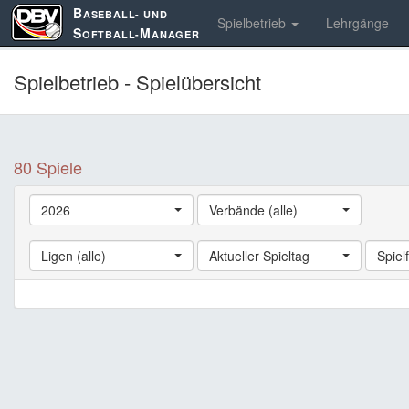
B
ASEBALL- UND
Spielbetrieb
Lehrgänge
S
M
OFTBALL-
ANAGER
Spielbetrieb - Spielübersicht
80 Spiele
2026
Verbände (alle)
Ligen (alle)
Aktueller Spieltag
Spielf