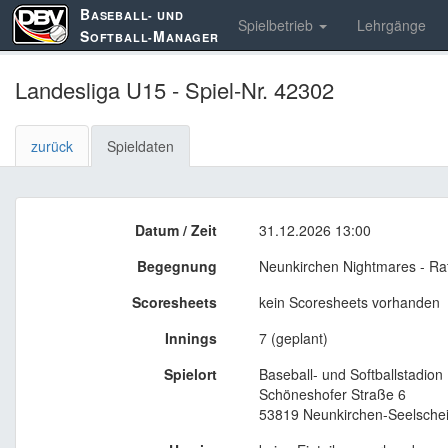
B
ASEBALL- UND
Spielbetrieb
Lehrgänge
S
M
OFTBALL-
ANAGER
Landesliga U15 - Spiel-Nr. 42302
zurück
Spieldaten
Datum / Zeit
31.12.2026 13:00
Begegnung
Neunkirchen Nightmares - Ra
Scoresheets
kein Scoresheets vorhanden
Innings
7 (geplant)
Spielort
Baseball- und Softballstadio
Schöneshofer Straße 6
53819 Neunkirchen-Seelsche