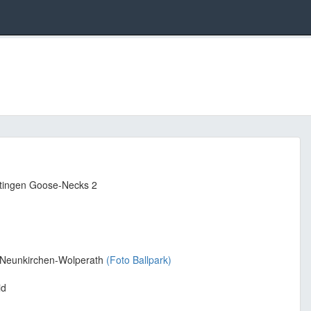
tingen Goose-Necks 2
n Neunkirchen-Wolperath
(Foto Ballpark)
id