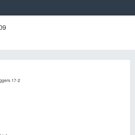
09
ggers 17-2