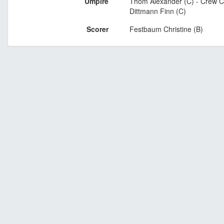
Umpire
Thom Alexander (C) - Crew C
Dittmann Finn (C)
Scorer
Festbaum Christine (B)