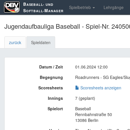
B
ASEBALL- UND
Spielbetrieb
Lehrgänge
S
M
OFTBALL-
ANAGER
Jugendaufbauliga Baseball - Spiel-Nr. 24050
zurück
Spieldaten
Datum / Zeit
01.06.2024 12:00
Begegnung
Roadrunners - SG Eagles/Slu
Scoresheets
Scoresheets anzeigen
Innings
7 (geplant)
Spielort
Baseball
Rennbahnstraße 50
13086 Berlin