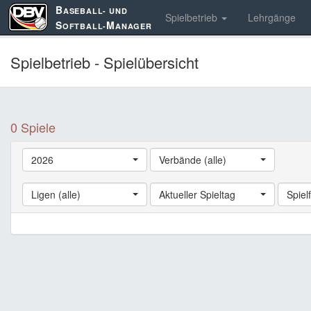
B
ASEBALL- UND
Spielbetrieb
Lehrgänge
S
M
OFTBALL-
ANAGER
Spielbetrieb - Spielübersicht
0 Spiele
2026
Verbände (alle)
Ligen (alle)
Aktueller Spieltag
Spielf