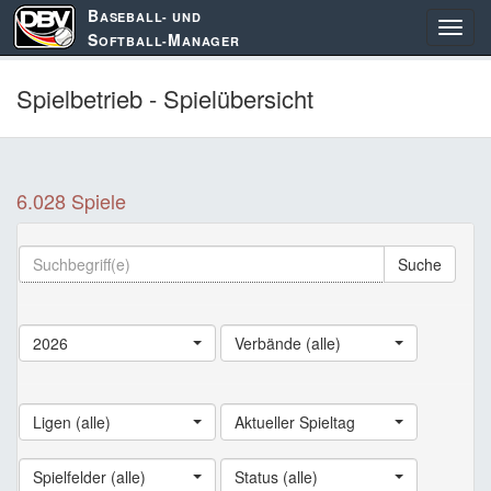
B
ASEBALL- UND
S
M
OFTBALL-
ANAGER
Spielbetrieb - Spielübersicht
6.028 Spiele
Suche
2026
Verbände (alle)
Ligen (alle)
Aktueller Spieltag
Spielfelder (alle)
Status (alle)