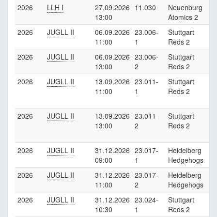
2026
LLH I
27.09.2026
11.030
Neuenburg
K
13:00
Atomics 2
C
2026
JUGLL II
06.09.2026
23.006-
Stuttgart
F
11:00
1
Reds 2
K
2026
JUGLL II
06.09.2026
23.006-
Stuttgart
F
13:00
2
Reds 2
K
2026
JUGLL II
13.09.2026
23.011-
Stuttgart
S
11:00
1
Reds 2
L
R
2026
JUGLL II
13.09.2026
23.011-
Stuttgart
S
13:00
2
Reds 2
L
R
2026
JUGLL II
31.12.2026
23.017-
Heidelberg
S
09:00
1
Hedgehogs
R
2026
JUGLL II
31.12.2026
23.017-
Heidelberg
S
11:00
2
Hedgehogs
R
2026
JUGLL II
31.12.2026
23.024-
Stuttgart
H
10:30
1
Reds 2
H