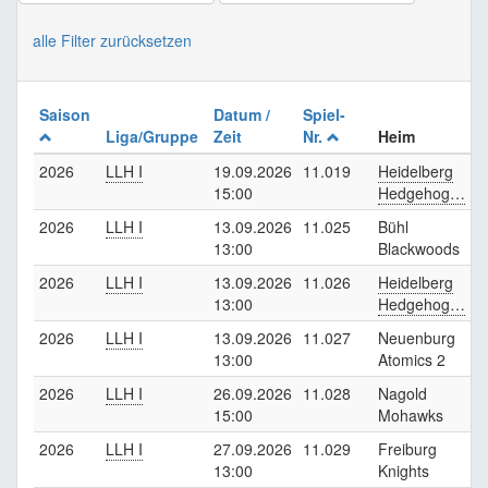
alle Filter zurücksetzen
Saison
Datum /
Spiel-
Liga/Gruppe
Zeit
Nr.
Heim
G
2026
LLH I
19.09.2026
11.019
Heidelberg
N
15:00
Hedgehog…
M
2026
LLH I
13.09.2026
11.025
Bühl
K
13:00
Blackwoods
C
2026
LLH I
13.09.2026
11.026
Heidelberg
F
13:00
Hedgehog…
K
2026
LLH I
13.09.2026
11.027
Neuenburg
N
13:00
Atomics 2
M
2026
LLH I
26.09.2026
11.028
Nagold
H
15:00
Mohawks
H
2026
LLH I
27.09.2026
11.029
Freiburg
B
13:00
Knights
B