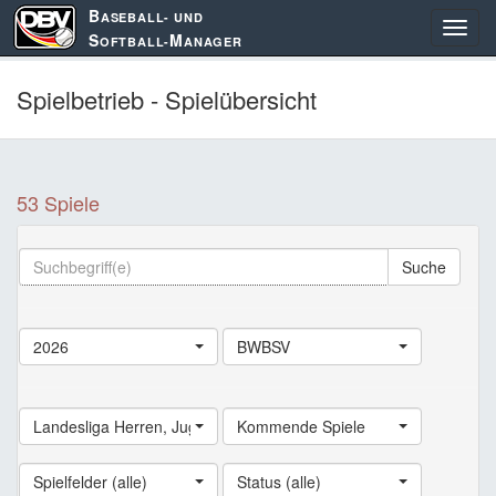
B
ASEBALL- UND
S
M
OFTBALL-
ANAGER
Spielbetrieb - Spielübersicht
53 Spiele
Suche
2026
BWBSV
Landesliga Herren
,
Jugend Landesliga
Kommende Spiele
,
Schüler Landesliga
,
Land
Spielfelder (alle)
Status (alle)