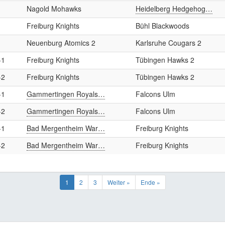
Nagold Mohawks
Heidelberg Hedgehog…
Freiburg Knights
Bühl Blackwoods
Neuenburg Atomics 2
Karlsruhe Cougars 2
-1
Freiburg Knights
Tübingen Hawks 2
-2
Freiburg Knights
Tübingen Hawks 2
-1
Gammertingen Royals…
Falcons Ulm
-2
Gammertingen Royals…
Falcons Ulm
-1
Bad Mergentheim War…
Freiburg Knights
-2
Bad Mergentheim War…
Freiburg Knights
1
2
3
Weiter »
Ende »