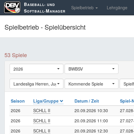
B
ASEBALL- UND
Spielbetrieb
Lehrgänge
S
M
OFTBALL-
ANAGER
Spielbetrieb - Spielübersicht
53 Spiele
2026
BWBSV
Landesliga Herren
,
Jugend Landesliga
Kommende Spiele
,
Schüler Landesliga
Spielf
,
La
Saison
Liga/Gruppe
Datum / Zeit
Spiel-
2026
SCHLL II
20.09.2026 10:30
27.028
2026
SCHLL II
20.09.2026 11:00
27.027
2026
SCHLL II
20.09.2026 12:30
27.028