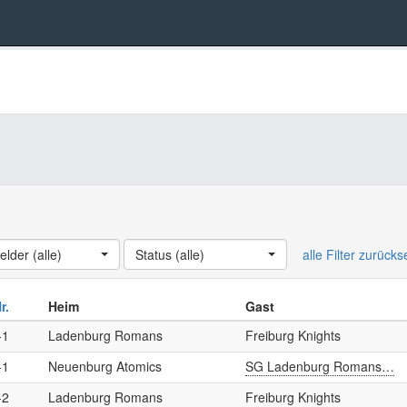
elder (alle)
ndesliga Damen
Status (alle)
alle Filter zurück
Nr.
Heim
Gast
-1
Ladenburg Romans
Freiburg Knights
-1
Neuenburg Atomics
SG Ladenburg Romans…
-2
Ladenburg Romans
Freiburg Knights