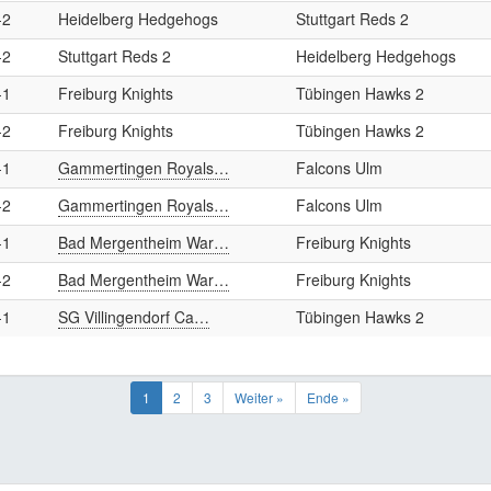
-2
Heidelberg Hedgehogs
Stuttgart Reds 2
-2
Stuttgart Reds 2
Heidelberg Hedgehogs
-1
Freiburg Knights
Tübingen Hawks 2
-2
Freiburg Knights
Tübingen Hawks 2
-1
Gammertingen Royals…
Falcons Ulm
-2
Gammertingen Royals…
Falcons Ulm
-1
Bad Mergentheim War…
Freiburg Knights
-2
Bad Mergentheim War…
Freiburg Knights
-1
SG Villingendorf Ca…
Tübingen Hawks 2
1
2
3
Weiter »
Ende »