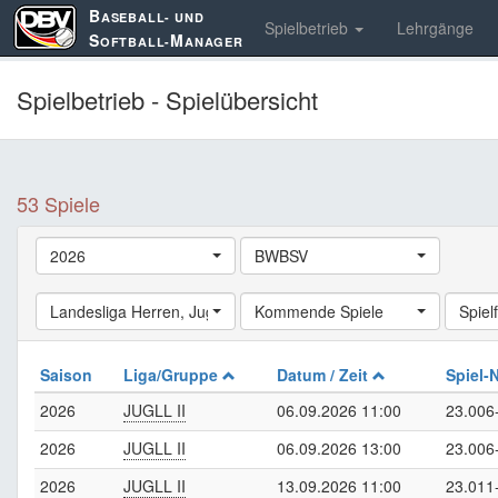
B
ASEBALL- UND
Spielbetrieb
Lehrgänge
S
M
OFTBALL-
ANAGER
Spielbetrieb - Spielübersicht
53 Spiele
2026
BWBSV
Landesliga Herren
,
Jugend Landesliga
Kommende Spiele
,
Schüler Landesliga
Spielf
,
La
Saison
Liga/Gruppe
Datum / Zeit
Spiel-
2026
JUGLL II
06.09.2026 11:00
23.006
2026
JUGLL II
06.09.2026 13:00
23.006
2026
JUGLL II
13.09.2026 11:00
23.011