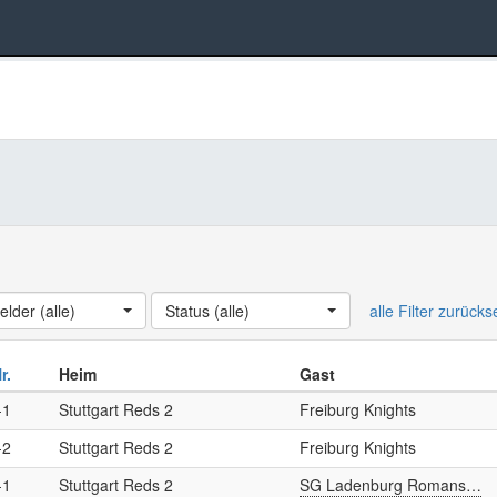
elder (alle)
ndesliga Damen
Status (alle)
alle Filter zurück
Nr.
Heim
Gast
-1
Stuttgart Reds 2
Freiburg Knights
-2
Stuttgart Reds 2
Freiburg Knights
-1
Stuttgart Reds 2
SG Ladenburg Romans…