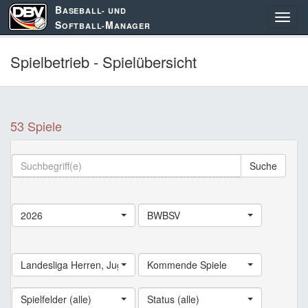
B
ASEBALL- UND
S
M
OFTBALL-
ANAGER
Spielbetrieb - Spielübersicht
53 Spiele
Suche
2026
BWBSV
Landesliga Herren
,
Jugend Landesliga
Kommende Spiele
,
Schüler Landesliga
,
Land
Spielfelder (alle)
Status (alle)