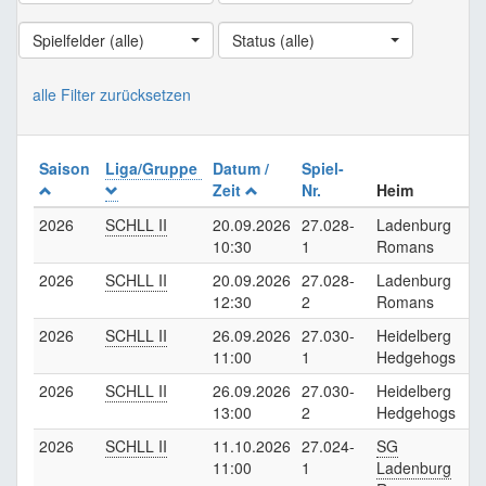
Spielfelder (alle)
Status (alle)
alle Filter zurücksetzen
Saison
Liga/Gruppe
Datum /
Spiel-
Zeit
Nr.
Heim
2026
SCHLL II
20.09.2026
27.028-
Ladenburg
F
10:30
1
Romans
K
2026
SCHLL II
20.09.2026
27.028-
Ladenburg
F
12:30
2
Romans
K
2026
SCHLL II
26.09.2026
27.030-
Heidelberg
F
11:00
1
Hedgehogs
K
2026
SCHLL II
26.09.2026
27.030-
Heidelberg
F
13:00
2
Hedgehogs
K
2026
SCHLL II
11.10.2026
27.024-
SG
F
11:00
1
Ladenburg
K