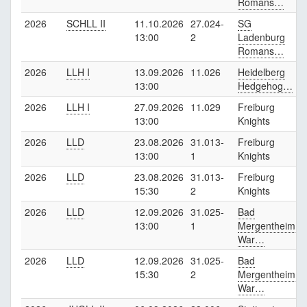
Romans…
2026
SCHLL II
11.10.2026
27.024-
SG
F
13:00
2
Ladenburg
K
Romans…
2026
LLH I
13.09.2026
11.026
Heidelberg
F
13:00
Hedgehog…
K
2026
LLH I
27.09.2026
11.029
Freiburg
B
13:00
Knights
2026
LLD
23.08.2026
31.013-
Freiburg
13:00
1
Knights
2026
LLD
23.08.2026
31.013-
Freiburg
15:30
2
Knights
2026
LLD
12.09.2026
31.025-
Bad
F
13:00
1
Mergentheim
K
War…
2026
LLD
12.09.2026
31.025-
Bad
F
15:30
2
Mergentheim
K
War…