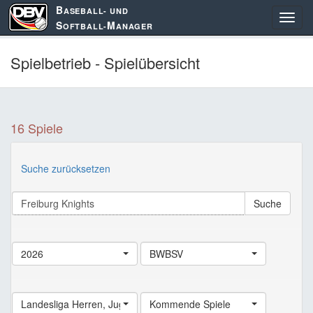
B
ASEBALL- UND
S
M
OFTBALL-
ANAGER
Spielbetrieb - Spielübersicht
16 Spiele
Suche zurücksetzen
Suche
2026
BWBSV
Landesliga Herren
,
Jugend Landesliga
Kommende Spiele
,
Schüler Landesliga
,
Land