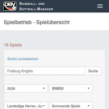
B
ASEBALL- UND
S
M
OFTBALL-
ANAGER
Spielbetrieb - Spielübersicht
16 Spiele
Suche zurücksetzen
Suche
2026
BWBSV
Landesliga Herren
,
Jugend Landesliga
Kommende Spiele
,
Schüler Landesliga
,
Land