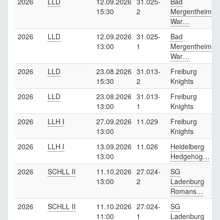
2026
LLD
12.09.2026
31.025-
Bad
F
15:30
2
Mergentheim
K
War…
2026
LLD
12.09.2026
31.025-
Bad
F
13:00
1
Mergentheim
K
War…
2026
LLD
23.08.2026
31.013-
Freiburg
15:30
2
Knights
2026
LLD
23.08.2026
31.013-
Freiburg
13:00
1
Knights
2026
LLH I
27.09.2026
11.029
Freiburg
B
13:00
Knights
2026
LLH I
13.09.2026
11.026
Heidelberg
F
13:00
Hedgehog…
K
2026
SCHLL II
11.10.2026
27.024-
SG
F
13:00
2
Ladenburg
K
Romans…
2026
SCHLL II
11.10.2026
27.024-
SG
F
11:00
1
Ladenburg
K