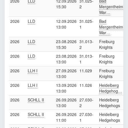
2026
LLD
12.09.2026
31.025-
Bad
F
15:30
2
Mergentheim
K
War…
2026
LLD
12.09.2026
31.025-
Bad
F
13:00
1
Mergentheim
K
War…
2026
LLD
23.08.2026
31.013-
Freiburg
15:30
2
Knights
2026
LLD
23.08.2026
31.013-
Freiburg
13:00
1
Knights
2026
LLH I
27.09.2026
11.029
Freiburg
B
13:00
Knights
2026
LLH I
13.09.2026
11.026
Heidelberg
F
13:00
Hedgehog…
K
2026
SCHLL II
26.09.2026
27.030-
Heidelberg
F
13:00
2
Hedgehogs
K
2026
SCHLL II
26.09.2026
27.030-
Heidelberg
F
11:00
1
Hedgehogs
K