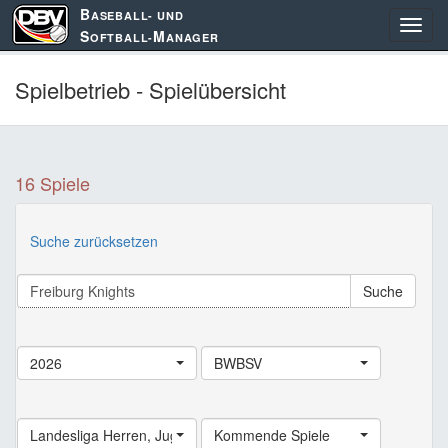
B
ASEBALL- UND
S
M
OFTBALL-
ANAGER
Spielbetrieb - Spielübersicht
16 Spiele
Suche zurücksetzen
Suche
2026
BWBSV
Landesliga Herren
,
Jugend Landesliga
Kommende Spiele
,
Schüler Landesliga
,
Land