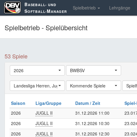
B
ASEBALL- UND
Spielbetrieb
Lehrgänge
S
M
OFTBALL-
ANAGER
Spielbetrieb - Spielübersicht
53 Spiele
2026
BWBSV
Landesliga Herren
,
Jugend Landesliga
Kommende Spiele
,
Schüler Landesliga
Spielf
,
La
Saison
Liga/Gruppe
Datum / Zeit
Spiel-
2026
JUGLL II
31.12.2026 11:00
23.01
2026
JUGLL II
31.12.2026 10:30
23.02
2026
JUGLL II
31.12.2026 12:30
23.02