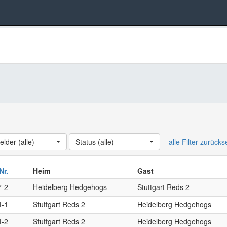
elder (alle)
ndesliga Damen
Status (alle)
alle Filter zurück
Nr.
Heim
Gast
7-2
Heidelberg Hedgehogs
Stuttgart Reds 2
4-1
Stuttgart Reds 2
Heidelberg Hedgehogs
4-2
Stuttgart Reds 2
Heidelberg Hedgehogs