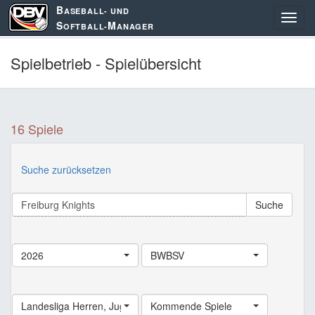
B
ASEBALL- UND
S
M
OFTBALL-
ANAGER
Spielbetrieb - Spielübersicht
16 Spiele
Suche zurücksetzen
Suche
2026
BWBSV
Landesliga Herren
,
Jugend Landesliga
Kommende Spiele
,
Schüler Landesliga
,
Land