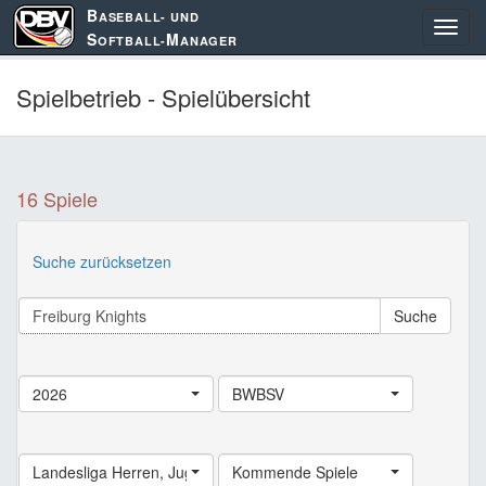
B
ASEBALL- UND
S
M
OFTBALL-
ANAGER
Spielbetrieb - Spielübersicht
16 Spiele
Suche zurücksetzen
Suche
2026
BWBSV
Landesliga Herren
,
Jugend Landesliga
Kommende Spiele
,
Schüler Landesliga
,
Land