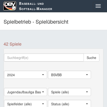
B
ASEBALL- UND
S
M
OFTBALL-
ANAGER
Spielbetrieb - Spielübersicht
42 Spiele
Suche
2024
BSVBB
Jugendaufbauliga Baseball
Spiele (alle)
Spielfelder (alle)
Status (alle)