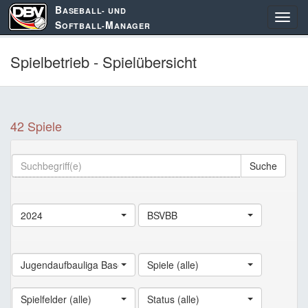
B
ASEBALL- UND
S
M
OFTBALL-
ANAGER
Spielbetrieb - Spielübersicht
42 Spiele
Suche
2024
BSVBB
Jugendaufbauliga Baseball
Spiele (alle)
Spielfelder (alle)
Status (alle)