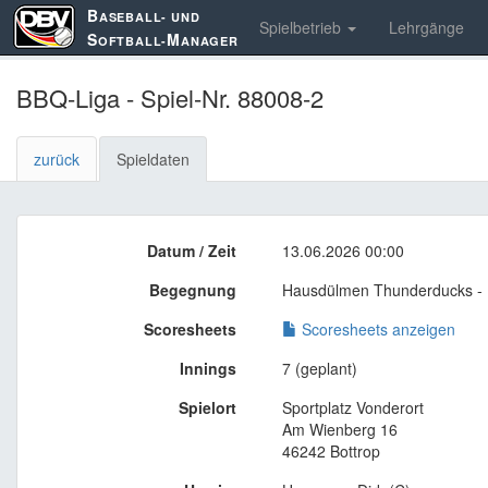
B
ASEBALL- UND
Spielbetrieb
Lehrgänge
S
M
OFTBALL-
ANAGER
BBQ-Liga - Spiel-Nr. 88008-2
zurück
Spieldaten
Datum / Zeit
13.06.2026 00:00
Begegnung
Hausdülmen Thunderducks - 
Scoresheets
Scoresheets anzeigen
Innings
7 (geplant)
Spielort
Sportplatz Vonderort
Am Wienberg 16
46242 Bottrop