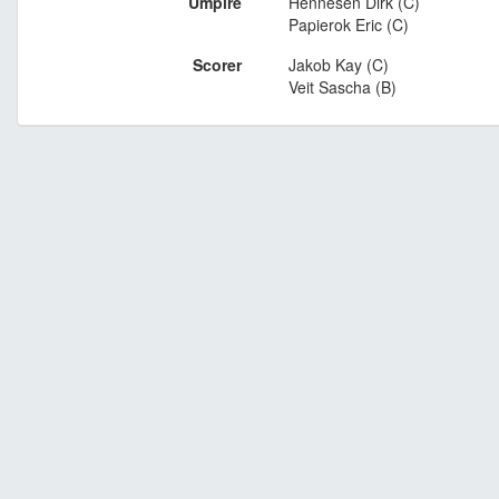
Umpire
Hennesen Dirk (C)
Papierok Eric (C)
Scorer
Jakob Kay (C)
Veit Sascha (B)