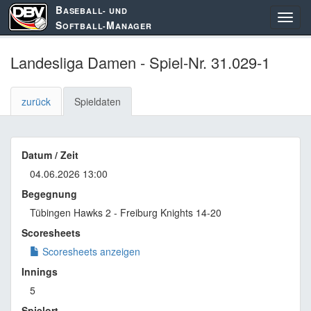
B
ASEBALL- UND
S
M
OFTBALL-
ANAGER
Landesliga Damen - Spiel-Nr. 31.029-1
zurück
Spieldaten
Datum / Zeit
04.06.2026 13:00
Begegnung
Tübingen Hawks 2 - Freiburg Knights 14-20
Scoresheets
Scoresheets anzeigen
Innings
5
Spielort