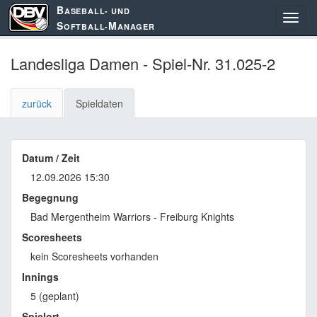
B
ASEBALL- UND
S
M
OFTBALL-
ANAGER
Landesliga Damen - Spiel-Nr. 31.025-2
zurück
Spieldaten
Datum / Zeit
12.09.2026 15:30
Begegnung
Bad Mergentheim Warriors - Freiburg Knights
Scoresheets
kein Scoresheets vorhanden
Innings
5 (geplant)
Spielort