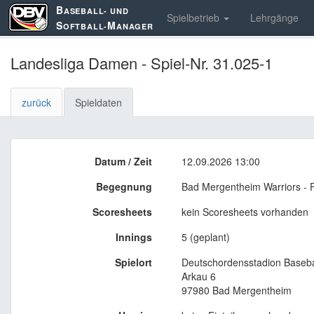
B
ASEBALL- UND
Spielbetrieb
Lehrgänge
S
M
OFTBALL-
ANAGER
Landesliga Damen - Spiel-Nr. 31.025-1
zurück
Spieldaten
Datum / Zeit
12.09.2026 13:00
Begegnung
Bad Mergentheim Warriors - F
Scoresheets
kein Scoresheets vorhanden
Innings
5 (geplant)
Spielort
Deutschordensstadion Baseba
Arkau 6
97980 Bad Mergentheim