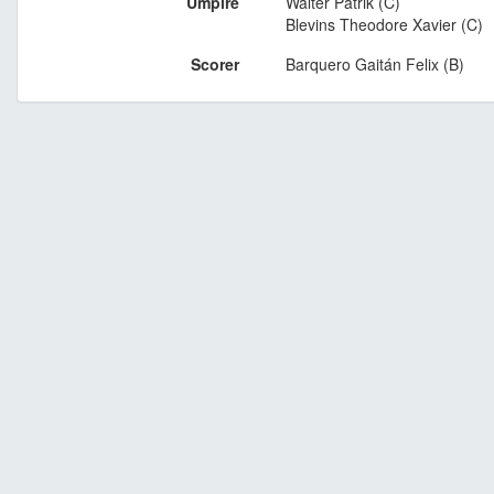
Umpire
Walter Patrik (C)
Blevins Theodore Xavier (C)
Scorer
Barquero Gaitán Felix (B)