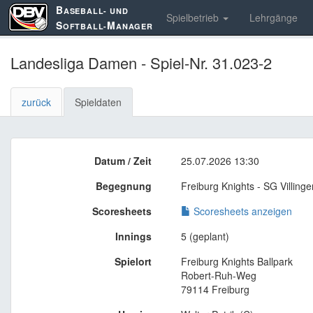
B
ASEBALL- UND
Spielbetrieb
Lehrgänge
S
M
OFTBALL-
ANAGER
Landesliga Damen - Spiel-Nr. 31.023-2
zurück
Spieldaten
Datum / Zeit
25.07.2026 13:30
Begegnung
Freiburg Knights - SG Villi
Scoresheets
Scoresheets anzeigen
Innings
5 (geplant)
Spielort
Freiburg Knights Ballpark
Robert-Ruh-Weg
79114 Freiburg