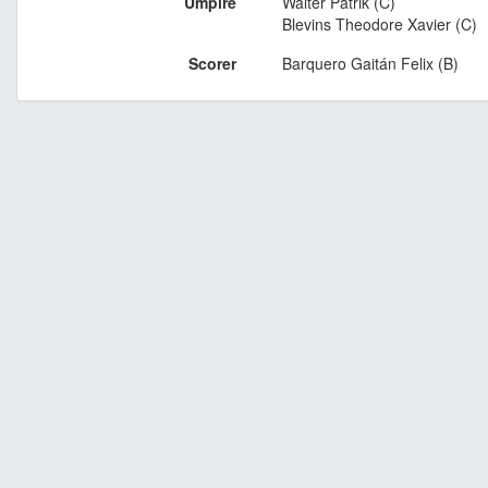
Umpire
Walter Patrik (C)
Blevins Theodore Xavier (C)
Scorer
Barquero Gaitán Felix (B)