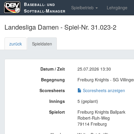
B
ASEBALL- UND
Spielbetrieb
Lehrgänge
S
M
OFTBALL-
ANAGER
Landesliga Damen - Spiel-Nr. 31.023-2
zurück
Spieldaten
Datum / Zeit
25.07.2026 13:30
Begegnung
Freiburg Knights - SG Villi
Scoresheets
Scoresheets anzeigen
Innings
5 (geplant)
Spielort
Freiburg Knights Ballpark
Robert-Ruh-Weg
79114 Freiburg