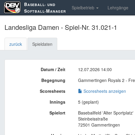
B
ASEBALL- UND
Spielbetrieb
Lehrgänge
S
M
OFTBALL-
ANAGER
Landesliga Damen - Spiel-Nr. 31.021-1
zurück
Spieldaten
Datum / Zeit
12.07.2026 14:00
Begegnung
Gammertingen Royals 2 - Fre
Scoresheets
Scoresheets anzeigen
Innings
5 (geplant)
Spielort
Baseballfeld 'Alter Sportplatz'
Steinbeisstraße
72501 Gammertingen