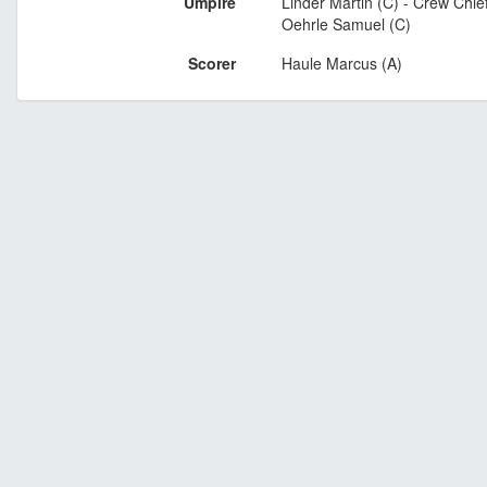
Umpire
Linder Martin (C) - Crew Chie
Oehrle Samuel (C)
Scorer
Haule Marcus (A)