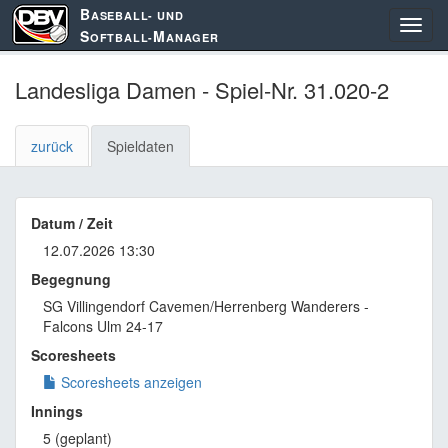
B
ASEBALL- UND
S
M
OFTBALL-
ANAGER
Landesliga Damen - Spiel-Nr. 31.020-2
zurück
Spieldaten
Datum / Zeit
12.07.2026 13:30
Begegnung
SG Villingendorf Cavemen/Herrenberg Wanderers -
Falcons Ulm 24-17
Scoresheets
Scoresheets anzeigen
Innings
5 (geplant)