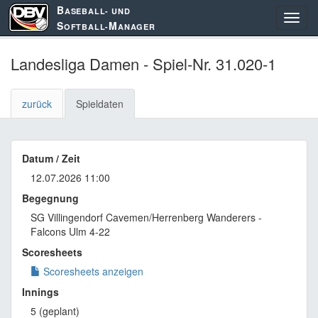
B
ASEBALL- UND
S
M
OFTBALL-
ANAGER
Landesliga Damen - Spiel-Nr. 31.020-1
zurück
Spieldaten
Datum / Zeit
12.07.2026 11:00
Begegnung
SG Villingendorf Cavemen/Herrenberg Wanderers -
Falcons Ulm 4-22
Scoresheets
Scoresheets anzeigen
Innings
5 (geplant)