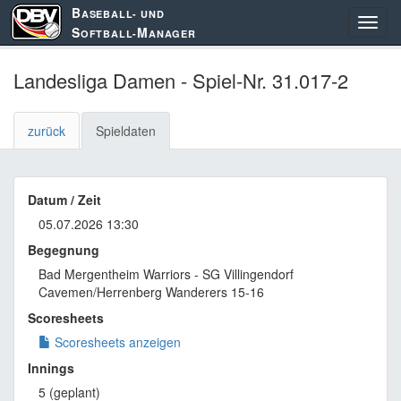
B
ASEBALL- UND
S
M
OFTBALL-
ANAGER
Landesliga Damen - Spiel-Nr. 31.017-2
zurück
Spieldaten
Datum / Zeit
05.07.2026 13:30
Begegnung
Bad Mergentheim Warriors - SG Villingendorf
Cavemen/Herrenberg Wanderers 15-16
Scoresheets
Scoresheets anzeigen
Innings
5 (geplant)