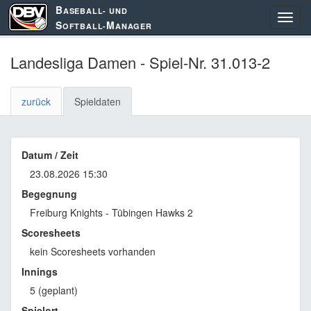
B
ASEBALL- UND
S
M
OFTBALL-
ANAGER
Landesliga Damen - Spiel-Nr. 31.013-2
zurück
Spieldaten
Datum / Zeit
23.08.2026 15:30
Begegnung
Freiburg Knights - Tübingen Hawks 2
Scoresheets
kein Scoresheets vorhanden
Innings
5 (geplant)
Spielort