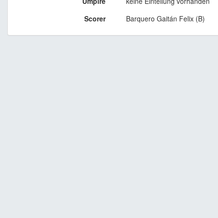
Umpire
keine Einteilung vorhanden
Scorer
Barquero Gaitán Felix (B)