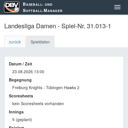
B
ASEBALL- UND
S
M
OFTBALL-
ANAGER
Landesliga Damen - Spiel-Nr. 31.013-1
zurück
Spieldaten
Datum / Zeit
23.08.2026 13:00
Begegnung
Freiburg Knights - Tübingen Hawks 2
Scoresheets
kein Scoresheets vorhanden
Innings
5 (geplant)
Spielort